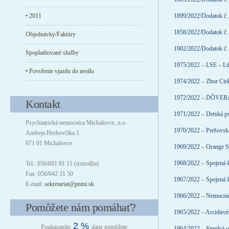
• 2011
1899/2022/Dodatok č. 
1858/2022/Dodatok č. 
Objednávky/Faktúry
1902/2022/Dodatok č. 
Spoplatňované služby
1975/2022 – LSE – Lif
• Povolenie vjazdu do areálu
1974/2022 – Zbor Cirk
1972/2022 – DÔVERA z
Kontakt
1971/2022 – Detská psy
Psychiatrická nemocnica Michalovce, n.o.
1970/2022 – Prešovská
Andreja Hrehovčíka 1
071 01 Michalovce
1969/2022 – Orange Sl
1968/2022 – Spojená š
Tel.: 056/681 81 11 (ústredňa)
Fax: 056/642 31 50
1967/2022 – Spojená š
E-mail:
sekretariat@pnmi.sk
1966/2022 – Nemocnica
Pomôžete nám pomáhať?
1965/2022 – Arcidiecé
2 %
Poukazaním
dane pomôžete
1964/2022 – Stredná o