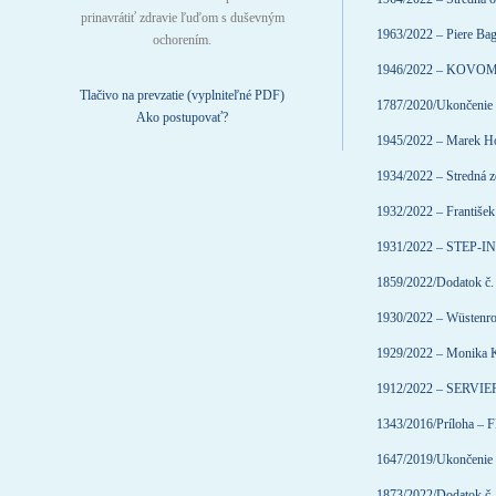
prinavrátiť zdravie ľuďom s duševným
1963/2022 – Piere Bagu
ochorením.
1946/2022 – KOVOMAN
Tlačivo na prevzatie (vyplniteľné PDF)
1787/2020/Ukončenie
Ako postupovať?
1945/2022 – Marek H
1934/2022 – Stredná z
1932/2022 – František 
1931/2022 – STEP-IN 
1859/2022/Dodatok č.
1930/2022 – Wüstenrot
1929/2022 – Monika 
1912/2022 – SERVIE
1343/2016/Príloha – 
1647/2019/Ukončenie 
1873/2022/Dodatok č. 