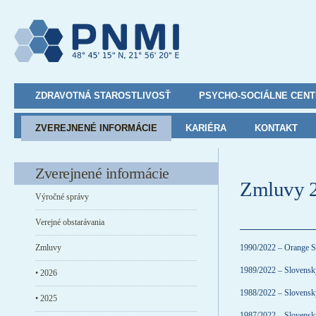
ZDRAVOTNÁ STAROSTLIVOSŤ
PSYCHO-SOCIÁLNE CEN
ZVEREJNENÉ INFORMÁCIE
KARIÉRA
KONTAKT
Zverejnené informácie
Zmluvy 
Výročné správy
Verejné obstarávania
Zmluvy
1990/2022 – Orange Sl
1989/2022 – Slovenský
• 2026
1988/2022 – Slovenský
• 2025
1987/2022 – Slovenský