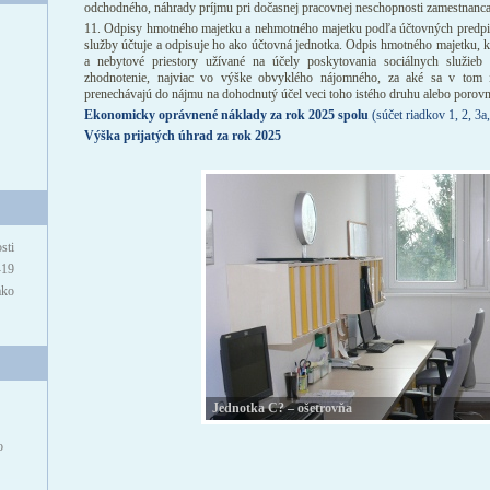
odchodného, náhrady príjmu pri dočasnej pracovnej neschopnosti zamestnanc
11. Odpisy hmotného majetku a nehmotného majetku podľa účtovných predpis
služby účtuje a odpisuje ho ako účtovná jednotka. Odpis hmotného majetku, 
a nebytové priestory užívané na účely poskytovania sociálnych služieb 
zhodnotenie, najviac vo výške obvyklého nájomného, za aké sa v tom 
prenechávajú do nájmu na dohodnutý účel veci toho istého druhu alebo porovn
Ekonomicky oprávnené náklady za rok 2025 spolu
(súčet riadkov 1, 2, 3a,
Výška prijatých úhrad za rok 2025
sti
-19
ako
Jednotka C? – ošetrovňa
o