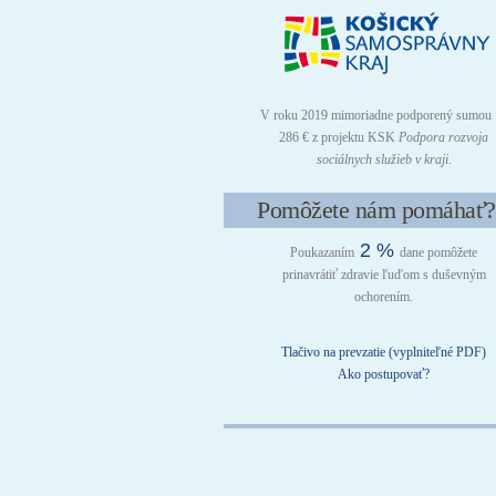
V roku 2019 mimoriadne podporený sumou 
286 € z projektu KSK
Podpora rozvoja
sociálnych služieb v kraji
.
Pomôžete nám pomáhať?
2 %
Poukazaním
dane pomôžete
prinavrátiť zdravie ľuďom s duševným
ochorením.
Tlačivo na prevzatie (vyplniteľné PDF)
Ako postupovať?