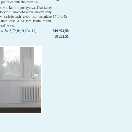
a podľa osobitného predpisu
ov, o ktorom poskytovateľ sociálnej
ktorým sú novoobstarané stavby, byty
v zariadeniach alebo ich technické
14 146,45
istom čase a na tom istom mieste
ateľné veci
 4, 5a, 6, 7a,8a, 9,10a, 11)
619 974,50
459 272,51