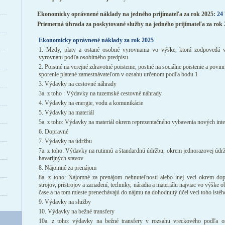
Ekonomicky oprávnené náklady na jedného prijímateľa za rok 2025:
24 
Priemerná úhrada za poskytované služby na jedného prijímateľa za rok
Ekonomicky oprávnené náklady za rok 2025
1. Mzdy, platy a ostané osobné vyrovnania vo výške, ktorá zodpovedá 
vyrovnaní podľa osobitného predpisu
2. Poistné na verejné zdravotné poistenie, postné na sociálne poistenie a pov
sporenie platené zamestnávateľom v ozsahu určenom podľa bodu 1
3. Výdavky na cestovné náhrady
3a. z toho : Výdavky na tuzemské cestovné náhrady
4. Výdavky na energie, vodu a komunikácie
5. Výdavky na materiál
5a. z toho: Výdavky na materiál okrem reprezentačného vybavenia nových inte
6. Dopravné
7. Výdavky na údržbu
7a. z toho: Výdavky na rutinnú a štandardnú údržbu, okrem jednorazovej údržb
havarijných stavov
8. Nájomné za prenájom
8a. z toho: Nájomné za prenájom nehnuteľnosti alebo inej veci okrem dop
strojov, prístrojov a zariadení, techniky, náradia a materiálu najviac vo výšk
čase a na tom mieste prenechávajú do nájmu na dohodnutý účel veci toho istéh
9. Výdavky na služby
10. Výdavky na bežné transfery
10a. z toho: výdavky na bežné transfery v rozsahu vreckového podľa os