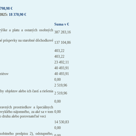
798,98 €
 2025:
18 370,90 €
Suma v €
výške a platu a ostaných osobných
387 283,16
inné príspevky na starobné dôchodkové
137 104,86
403,22
403,22
23 492,11
40 493,91
riérov
40 493,91
0,00
2 519,96
y objektov alebo ich častí a riešenia
2 519,96
0,00
ravných prostriedkov a špeciálnych
e obvyklého nájomného, za aké sa v tom
0,00
o druhu alebo porovnateľné veci
14 530,83
0,00
obitného predpisu 2), odstupného,
0,00