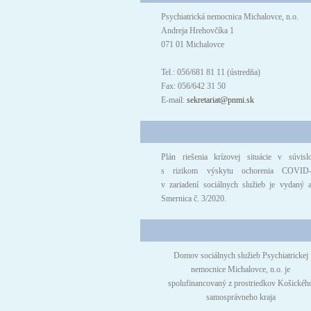
Psychiatrická nemocnica Michalovce, n.o.
Andreja Hrehovčíka 1
071 01 Michalovce
Tel.: 056/681 81 11 (ústredňa)
Fax: 056/642 31 50
E-mail:
sekretariat@pnmi.sk
Plán riešenia krízovej situácie v súvislo
s rizikom výskytu ochorenia COVID
v zariadení sociálnych služieb je vydaný 
Smernica č. 3/2020.
Domov sociálnych služieb Psychiatrickej
nemocnice Michalovce, n.o. je
spolufinancovaný z prostriedkov Košickéh
samosprávneho kraja