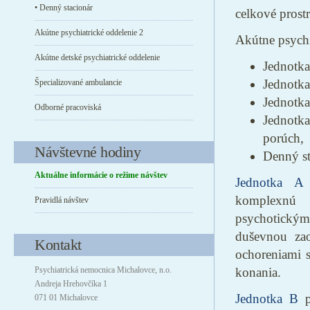
• Denný stacionár
celkové prost
Akútne psychiatrické oddelenie 2
Akútne psychi
Akútne detské psychiatrické oddelenie
Jednotka 
Jednotka
Špecializované ambulancie
Jednotka
Odborné pracoviská
Jednotk
porúch,
Návštevné hodiny
Denný st
Aktuálne informácie o režime návštev
Jednotka A
p
komplexnú 
Pravidlá návštev
psychotickým
duševnou zao
Kontakt
ochoreniami s
Psychiatrická nemocnica Michalovce, n.o.
konania.
Andreja Hrehovčíka 1
Jednotka B
p
071 01 Michalovce