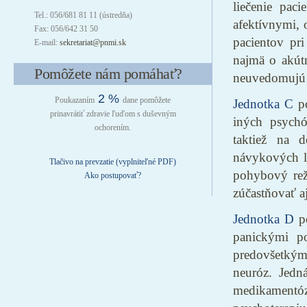
liečenie pac
Tel.: 056/681 81 11 (ústredňa)
afektívnymi, 
Fax: 056/642 31 50
pacientov pr
E-mail:
sekretariat@pnmi.sk
najmä o akútn
Pomôžete nám pomáhať?
neuvedomujú 
2 %
Poukazaním
dane pomôžete
Jednotka C
po
prinavrátiť zdravie ľuďom s duševným
iných psychó
ochorením.
taktiež na d
návykových lá
Tlačivo na prevzatie (vyplniteľné PDF)
pohybový rež
Ako postupovať?
zúčastňovať aj
Jednotka D
po
panickými po
predovšetkým
neuróz. Jedn
medikamentó