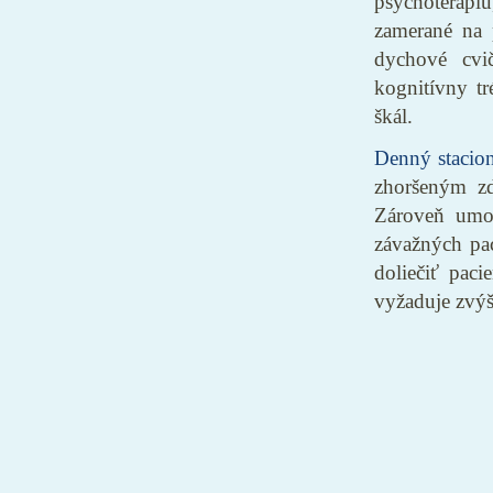
psychoterapi
zamerané na p
dychové cvi
kognitívny tr
škál.
Denný stacio
zhoršeným zd
Zároveň umož
závažných pa
doliečiť paci
vyžaduje zvýše