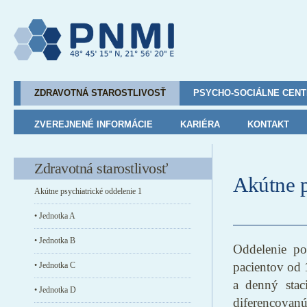
ZDRAVOTNÁ STAROSTLIVOSŤ
PSYCHO-SOCIÁLNE CEN
ZVEREJNENÉ INFORMÁCIE
KARIÉRA
KONTAKT
Zdravotná starostlivosť
Akútne p
Akútne psychiatrické oddelenie 1
• Jednotka A
• Jednotka B
Oddelenie pos
pacientov od 
• Jednotka C
a denný stac
• Jednotka D
diferencovanú